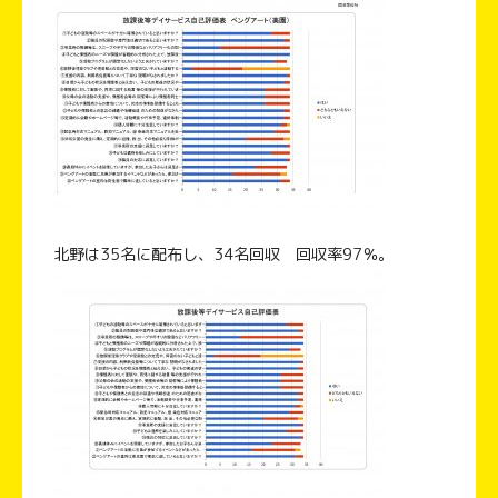
北野は35名に配布し、34名回収 回収率97％。