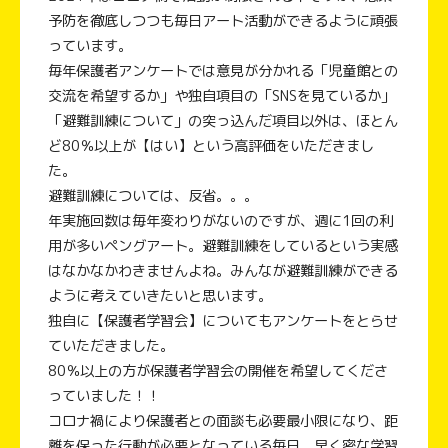
予防を徹底しつつも毎日アート活動ができるように頑張
っています。
毎年保護者アンケートでは意見が分かれる「児童館との
交流を希望するか」や独自項目の「SNSを見ているか」
「避難訓練について」の突っ込んだ項目以外は、ほとん
ど80％以上が【はい】という高評価をいただきまし
た。
避難訓練については、反省。。。
年実施回数は毎年変わりがないのですが、週に1回の利
用が多いペングアート。避難訓練をしているという実感
はなかなかわきませんよね。みんなが避難訓練ができる
ように考えていきたいと思います。
独自に【保護者学習会】についてもアンケートをとらせ
ていただきました。
80％以上の方が保護者学習会の開催を希望してくださ
っていました！！
コロナ禍により保護者との面談も必要最小限になり、距
離を保った行動が必要となっている毎日。早く密な学習